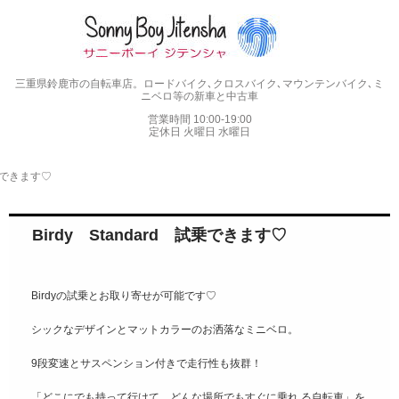
三重県鈴鹿市の自転車店。ロードバイク､クロスバイク､マウンテンバイク､ミ
ニベロ等の新車と中古車
営業時間 10:00-19:00
定休日 火曜日 水曜日
試乗できます♡
Birdy Standard 試乗できます♡
Birdyの試乗とお取り寄せが可能です♡
シックなデザインとマットカラーのお洒落なミニベロ。
9段変速とサスペンション付きで走行性も抜群！
「どこにでも持って行けて、どんな場所でもすぐに乗れ る自転車」を