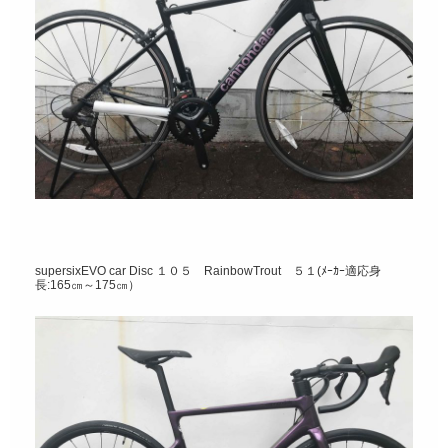
supersixEVO car Disc １０５ RainbowTrout ５１(ﾒｰｶｰ適応身
長:165㎝～175㎝）