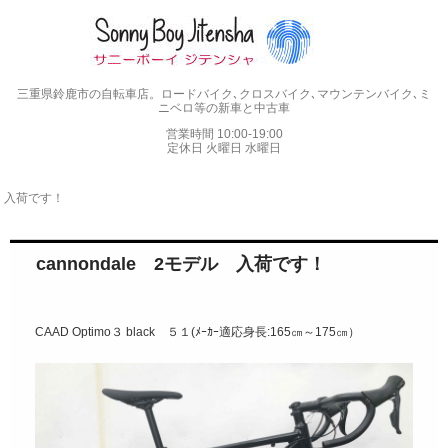
三重県鈴鹿市の自転車店。ロードバイク､クロスバイク､マウンテンバイク､ミ
ニベロ等の新車と中古車
営業時間 10:00-19:00
定休日 火曜日 水曜日
ル 入荷です！
cannondale 2モデル 入荷です！
CAAD Optimo３ black ５１(ﾒｰｶｰ適応身長:165㎝～175㎝）