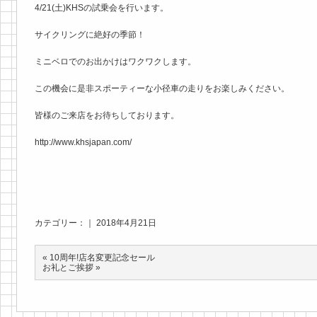
4/21(土)KHSの試乗会を行います。
サイクリングに絶好の季節！
ミニベロでのお出かけはワクワクします。
この機会に是非スポーティーな小径車の走りをお楽しみください。
皆様のご来店をお待ちしております。
http://www.khsjapan.com/
カテゴリー：｜ 2018年4月21日
«
10周年!店名変更記念セール
お礼とご挨拶
»