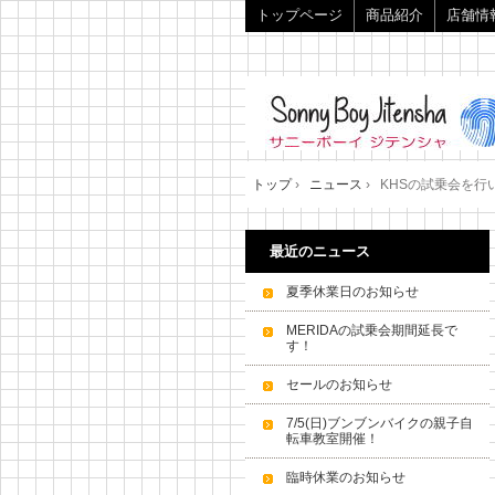
トップページ
商品紹介
店舗情
トップ
›
ニュース
›
KHSの試乗会を行いま
最近のニュース
夏季休業日のお知らせ
MERIDAの試乗会期間延長で
す！
セールのお知らせ
7/5(日)ブンブンバイクの親子自
転車教室開催！
臨時休業のお知らせ