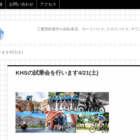
報
お問い合わせ
アクセス
三重県鈴鹿市の自転車店。ロードバイク､クロスバイク､マウ
す4/21(土)
KHSの試乗会を行います4/21(土)